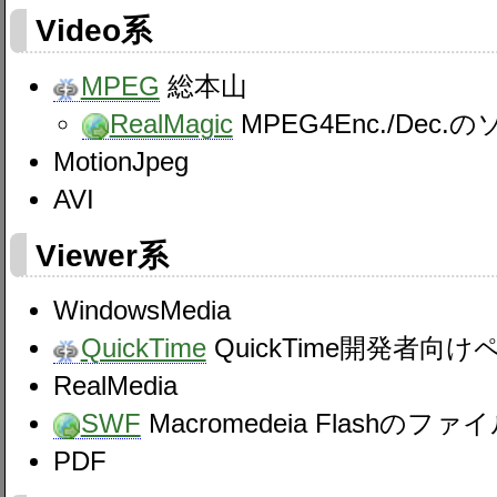
Video系
MPEG
総本山
RealMagic
MPEG4Enc./Dec.の
MotionJpeg
AVI
Viewer系
WindowsMedia
QuickTime
QuickTime開発者向け
RealMedia
SWF
Macromedeia Flash
PDF