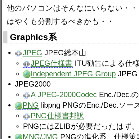
他のパソコンはそんなにいらない・・
はやくも分割するべきかも・・
Graphics系
JPEG
JPEG総本山
JPEG仕様書
ITU勧告による仕
Independent JPEG Group
JPEG
JPEG2000
A JPEG-2000Codec
Enc./Dec
PNG
libpng PNGのEnc./Dec.ソー
PNG仕様書邦訳
PNGにはZLIBが必要だったはず。t
MNG/JMG
PNGの進化系 仕様策