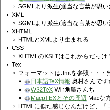
SGMLより派生(適当な言葉が思い
XML
SGMLより派生(適当な言葉が思い
XHTML
HTMLとXMLより生まれる
CSS
XHTMLのXSLTはこれからだっけ
Tex
フォーマットは.fmtを参照・・・
日本語TeX情報
奥村さんです
W32TeX
Win角籐さんち
MacpTEXとその周辺
Macな
HTMLに似た感じなんだけど、