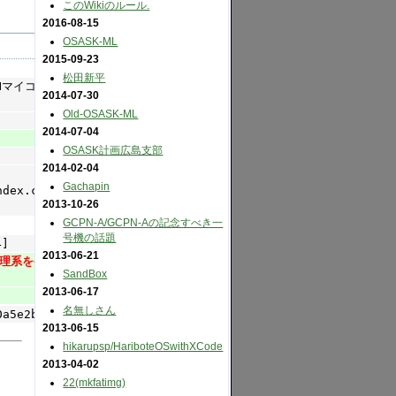
このWikiのルール.
2016-08-15
OSASK-ML
2015-09-23
松田新平
Hマイコンも
2014-07-30
Old-OSASK-ML
2014-07-04
OSASK計画広島支部
2014-02-04
Gachapin
ndex.cgi?
2013-10-26
GCPN-A​/GCPN-Aの記念すべき一
号機の話題
4]
2013-06-21
処理系を公開
SandBox
2013-06-17
名無しさん
5e2b]
2013-06-15
hikarupsp​/HariboteOSwithXCode
2013-04-02
22(mkfatimg)