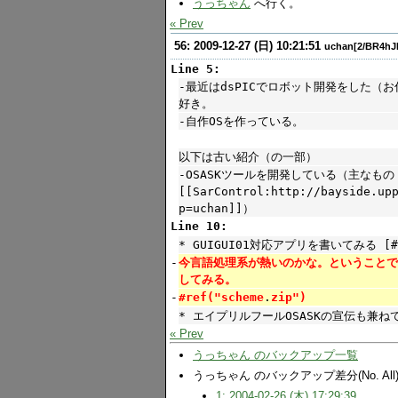
うっちゃん
へ行く。
« Prev
56: 2009-12-27 (日) 10:21:51
uchan[2/BR4hJ
Line 5:
-最近はdsPICでロボット開発をした（お
好き。
-自作OSを作っている。
以下は古い紹介（の一部）
-OSASKツールを開発している（主なもの
[[SarControl:http://bayside.up
p=uchan]]）
Line 10:
* GUIGUI01対応アプリを書いてみる [#g
-
今言語処理系が熱いのかな。ということでs
してみる。
-
#ref("scheme
.
zip")
* エイプリルフールOSASKの宣伝も兼ねて。 
« Prev
うっちゃん のバックアップ一覧
うっちゃん のバックアップ差分(No. All
1: 2004-02-26 (木) 17:29:39