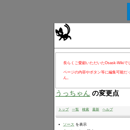
長らくご愛顧いただいたOsask-Wiki
ページの内容やボタン等に編集可能だ
ん。
うっちゃん
の変更点
トップ
一覧
検索
最新
ヘルプ
ソース
を表示