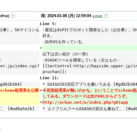
現: 2024-01-08 (月) 12:59:04
DPok]
uchan
Line 5:
仕事）。SHマイコンも
-最近はdsPICでロボット開発をした（お仕事）。S
好き。
-自作OSを作っている。
+
以下は古い紹介（の一部）
：
-OSASKツールを開発している（主なもの：
per.jp/index.cgi?
[[SarControl:http://bayside.upper.jp/i
p=uchan]]）
Line 11:
d82b304]
* GUIGUI01対応アプリを書いてみる [#gd82b30
cheme処理系を公開
+
今言語処理系が熱いのかな。ということでscheme
してみる。ダウンロードは次のURLからどうぞ。
+
http://uchan
.
net/w/index.php?g01app
[#wd0a5e2b]
* エイプリルフールOSASKの宣伝も兼ねて。 [#wd0a
)