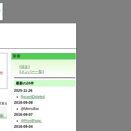
新着
［
目次
］
［
メンバー一覧
］
せ
最新の20件
2025-11-26
RecentDeleted
2016-09-08
変更点
@MenuBar.
2016-09-07
刷
@FrontPage.
2016-09-04