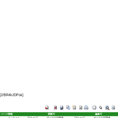
[2/BR4hJDPok]
ぺージ情報
閲覧可
編集可
うっちゃん
グループ :
すべての訪問者
グループ :
すべての訪問者