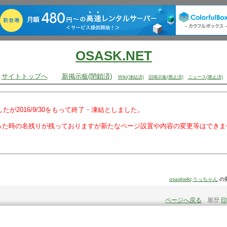
OSASK.NET
サイトトップへ
新掲示板(閉鎖済)
Wiki(凍結済)
旧掲示板(廃止済)
ニュース(廃止済)
でしたが2016/9/30をもって終了・凍結としました。
った時の名残りが残っておりますが新たなページ設置や内容の変更等はできま
osaskwiki
:
うっちゃん
の
ページへ戻る
履歴
印