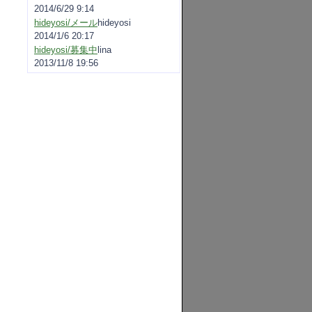
2014/6/29 9:14
hideyosi/メール
hideyosi
2014/1/6 20:17
hideyosi/募集中
lina
2013/11/8 19:56