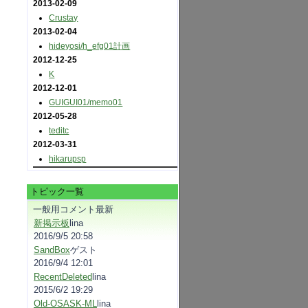
2013-02-09
Crustay
2013-02-04
hideyosi​/h_efg01計画
2012-12-25
K
2012-12-01
GUIGUI01​/memo01
2012-05-28
teditc
2012-03-31
hikarupsp
トピック一覧
一般用コメント最新
新掲示板
lina
2016/9/5 20:58
SandBox
ゲスト
2016/9/4 12:01
RecentDeleted
lina
2015/6/2 19:29
Old-OSASK-ML
lina