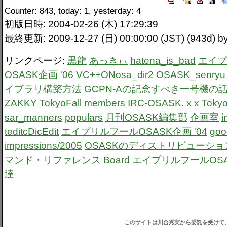
Counter: 843, today: 1, yesterday: 4
初版日時: 2004-02-26 (木) 17:29:39
最終更新: 2009-12-27 (日) 00:00:00 (JST) (943d) b
リンクページ:
黒龍
あっきぃ
hatena_is_bad
エイプ
OSASK企画 '06
VC++ONosa_dir2
OSASK_senryu
イブラリ構築方法
GCPN-Aの記念すべき一号機の
ZAKKY
TokyoFall
members
IRC-OSASK.
x
x
Tokyo
sar_manners
populars
月刊OSASK編集部
企画室
i
teditcDicEdit
エイプリルフールOSASK企画 '04
goo
impressions/2005
OSASKのディストリビューショ
マンド・リファレンス
Board
エイプリルフールOSAS
達
このサイトは川合秀実から委託を受けて、