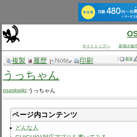
O
サイトトップへ
新掲示板(
複製
履歴
Note
印刷
|
新規
うっちゃん
osaskwiki
:うっちゃん
ページ内コンテンツ
どんな人