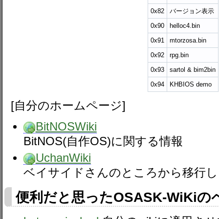
0x82
バージョン表示
0x90
helloc4.bin
0x91
mtorzosa.bin
0x92
rpg.bin
0x93
sartol & bim2bin
0x94
KHBIOS demo
[自分のホームページ]
BitNOSWiki
BitNOS(自作OS)に関する情報
UchanWiki
ベイサイドさんのところから移行し
便利だと思ったOSASK-WiKi