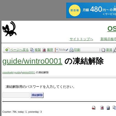
O
サイトトップへ
新掲示板(
ページへ戻る
複製
履歴
Note
印刷
|
新規
guide​/wintro0001
の凍結解除
osaskwiki
:
guide
/
wintro0001
の凍結解除
凍結解除用のパスワードを入力してください。
Counter: 794, today: 1, yesterday: 3