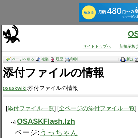
O
サイトトップへ
新掲示板(
ページへ戻る
複製
履歴
印刷
|
新規
添付ファイルの情報
osaskwiki
:添付ファイルの情報
[
添付ファイル一覧
] [
全ページの添付ファイル一覧
]
OSASKFlash.lzh
ページ:
うっちゃん