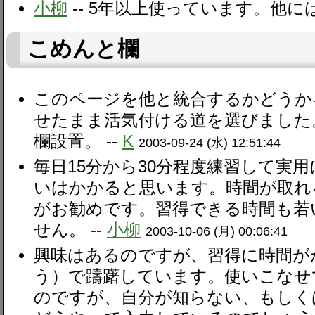
小柳
-- 5年以上使っています。他に
こめんと欄
このページを他と統合するかどうか
せたまま活気付ける道を選びました
欄設置。 --
K
2003-09-24 (水) 12:51:44
毎日15分から30分程度練習して実
いはかかると思います。時間が取れ
がお勧めです。習得できる時間も若
せん。 --
小柳
2003-10-06 (月) 00:06:41
興味はあるのですが、習得に時間が
う）で躊躇しています。使いこなせ
のですが、自分が知らない、もしく