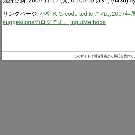
最終更新: 2009-11-17 (火) 00:00:00 (JST) (943d)
リンクページ:
小柳
K
G-code
teditc
これは2007年
suggestionsのログです。
InputMethods
このサイトは川合秀実から委託を受けて、