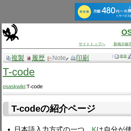
O
サイトトップへ
新掲示板(
複製
履歴
Note
印刷
|
新規
T-code
osaskwiki
:T-code
T-codeの紹介ページ
日本語入力方式の一つ。
K
は自分が