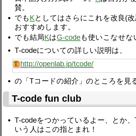
賛。
でも
K
としてはさらにこれを改良(改
おすすめします。
でも結局
K
は
G-code
も使いこなせな
T-code
についての詳しい説明は、
http://openlab.jp/tcode/
の「Tコードの紹介」のところを見
T-code fun club
T-codeをつかっているよー、とか、
いう人はこの指とまれ！