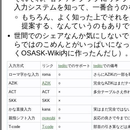
入力システムを知って、一番合うの
もちろん、よく知った上でそれを
提案する、なんていうのもありで
世間でのシェアなんか気にしないで、
らではのこめんとがいっぱいになっ
くOSASK-Wiki内に作ったんだし）
入力方式
リンク
teditc
でのサポート
teditc
での備考
ローマ字かな入力
roma
○
さらにAZIKの一部
AZIK
AZIK
○
完全なAZIKはまだ
ACT
ACT
×
多分テーブルさえ作
SKK
SKK
×
かな直接入力
kana
○
実はまだ完全ではな
親指シフト入力
oyayubi
○
反応の良さで今まで
T-code
T-code
○
部首の引き算などは