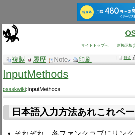
O
サイトトップへ
新掲示板(
複製
履歴
Note
印刷
|
新規
InputMethods
osaskwiki
:InputMethods
日本語入力方法あれこれペー
それぞれ、各ファンクラブにリンク