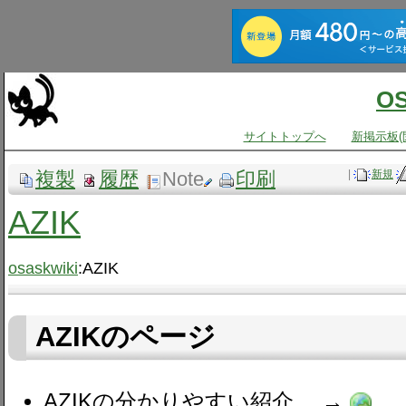
O
サイトトップへ
新掲示板(
複製
履歴
Note
印刷
|
新規
AZIK
osaskwiki
:AZIK
AZIKのページ
AZIKの分かりやすい紹介。 →