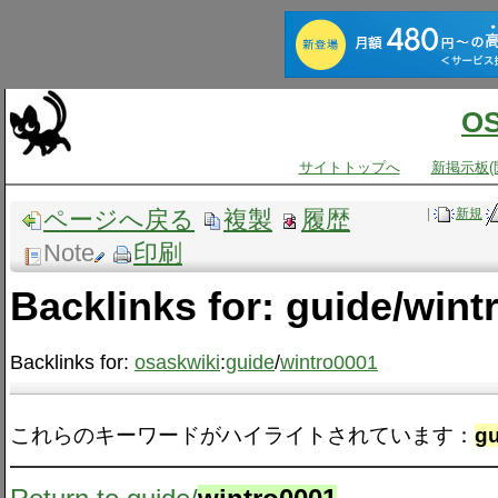
O
サイトトップへ
新掲示板(
ページへ戻る
複製
履歴
|
新規
Note
印刷
Backlinks for: guide/wint
Backlinks for:
osaskwiki
:
guide
/
wintro0001
これらのキーワードがハイライトされています：
gu