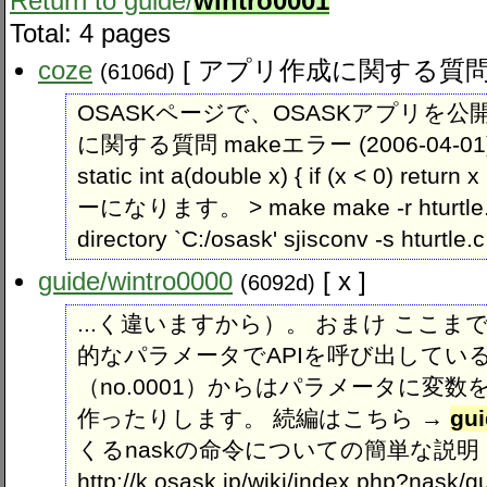
Return to guide​/
wintro0001
Total: 4 pages
coze
[ アプリ作成に関する質問 
(6106d)
OSASKページで、OSASKアプリを
に関する質問 makeエラー (2006-04-0
static int a(double x) { if (x < 0) 
ーになります。 > make make -r hturtle.bi
directory `C:/osask' sjisconv -s hturtle.c 
guide​/wintro0000
[ x ]
(6092d)
...く違いますから）。 おまけ ここ
的なパラメータでAPIを呼び出してい
（no.0001）からはパラメータに変
作ったりします。 続編はこちら →
gui
くるnaskの命令についての簡単な説明
http://k.osask.jp/wiki/index.php?na