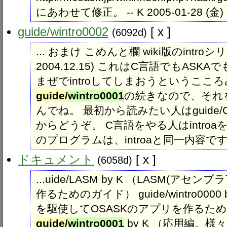
にあわせて修正。 -- K 2005-01-28 (金) 23
guide​/wintro0002
[ x ]
(6092d)
... おまけ こめんと欄 wiki版のintroシリーズ
2004.12.15) これはC言語でもASK
まぜでintroしてしまおうというこころ
guide/
wintro0001
の続きなので、それ
んでね。 最初から読みたい人はguide/Cやgu
からどうぞ。 C言語をやる人はintr
のプログラムは、introaと同一内容です。
ドキュメント
[ x ]
(6058d)
...uide/LASM by K （LASM(ア
作るためのガイド） guide/wintro000
を駆使してOSASKのアプリを作るた
guide/
wintro0001
by K （応用編。様