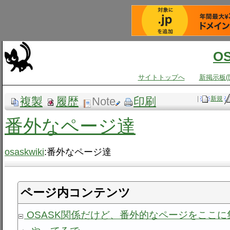
O
サイトトップへ
新掲示板(
複製
履歴
Note
印刷
|
新規
番外なページ達
osaskwiki
:番外なページ達
ページ内コンテンツ
OSASK関係だけど、番外的なページをここに