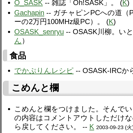
O_SASK
-- 雑誌「Oh!SASK」。 (
K
)
Gachapin
-- ガチャピンPCへの道
ーの2万円100MHz級PC）。 (
K
)
OSASK_senryu
-- OSASK川柳。
ん
）
食品
でかぷりんレシピ
-- OSASK-IRC
こめんと欄
こめんと欄をつけました。そんでい
の内容はコメントアウトしただけな
ら戻してください。 --
K
2003-09-23 (火)