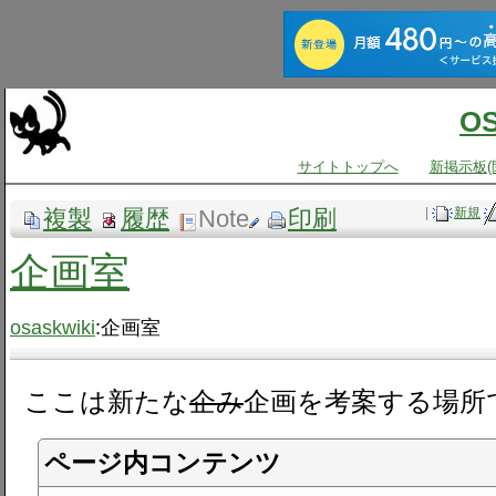
O
サイトトップへ
新掲示板(
複製
履歴
Note
印刷
|
新規
企画室
osaskwiki
:企画室
ここは新たな
企み
企画を考案する場所
ページ内コンテンツ