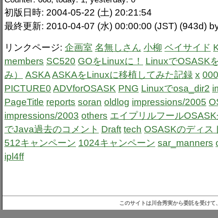
初版日時: 2004-05-22 (土) 20:21:54
最終更新: 2010-04-07 (水) 00:00:00 (JST) (943d)
リンクページ:
企画室
名無しさん
小柳
ベイサイド
members
SC520
GOをLinuxに！
LinuxでOSA
み）
ASKA
ASKAをLinuxに移植してみた記録
x
000
PICTURE0
ADVforOSASK
PNG
Linuxでosa_dir2
i
PageTitle
reports
soran
oldlog
impressions/2005
O
impressions/2003
others
エイプリルフールOSASK企
でJava過去のコメント
Draft
tech
OSASKのディ
512キャンペーン
1024キャンペーン
sar_manners
ipl4ff
このサイトは川合秀実から委託を受けて、