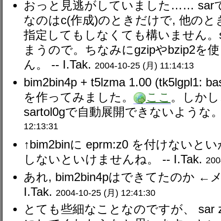
おっと見逃がしていました…… sarでz
なのはc(作成)のときだけで, 他の
指定してもしなくても構いません。sa
まうので。ちなみにgzipやbzip2
ん。 --
I.Tak.
2004-10-25 (月) 11:14:13
bim2bin4p + t5lzma 1.00 (tk5lgpl1: b
を作ってみました。
ここ
。しかし
sartol0gで自動展開できないような。 
12:13:31
↑bim2binに eprm:z0 を付けな
しないといけませんね。 --
I.Tak.
200
あれ, bim2bin4pはできてたのか 
I.Tak.
2004-10-25 (月) 12:41:30
とても些細なことなのですが、 sar z0cf