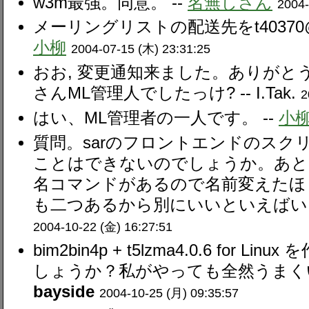
w3m最強。同意。 --
名無しさん
2004-
メーリングリストの配送先をt40370
小柳
2004-07-15 (木) 23:31:25
おお, 変更通知来ました。ありがと
さんML管理人でしたっけ? --
I.Tak.
2
はい、ML管理者の一人です。 --
小
質問。sarのフロントエンドのスクリプ
ことはできないのでしょうか。あと、H
名コマンドがあるので名前変えたほうが
も二つあるから別にいいといえばいい
2004-10-22 (金) 16:27:51
bim2bin4p + t5lzma4.0.6 for
しょうか？私がやっても全然うまくい
bayside
2004-10-25 (月) 09:35:57