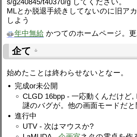
s/g240845/t40370/g してください。
MLとか脱退手続きしてないのに旧ア
しよう
年中無給
かつてのホームページ。更
企て
始めたことは終わらせないとなー。
完成or未公開
CLGD 16bpp - 一応動くんだけ
謎のバグが。他の画面モードだと
進行中
UTV - 次はマウスか?
LaMUDA -
企画室
ネタの電卓を作