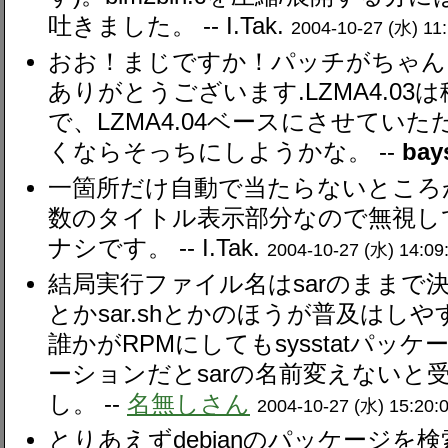
吐きました。 --
I.Tak.
2004-10-27 (水) 11
おお！まじですか！パッチがちゃん
ありがとうございます.LZMA4.0
で、LZMA4.04ベースにさせてい
くならそっちにしようかな。 --
bay
一箇所だけ自動で当たらないところがあ
数のタイトル表示部分なので無視し
ナシです。 --
I.Tak.
2004-10-27 (水) 14:09
結局実行ファイル名はsarのままで決
とかsar.shとかのほうが普及はし
誰かがRPMにしてもsysstatパ
ーションだとsarの名前変えないと
し。 --
名無しさん
2004-10-27 (水) 15:20:
とりあえずdebianのパッケージを検索