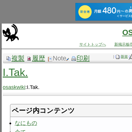
O
サイトトップへ
新掲示板(
複製
履歴
Note
印刷
|
新規
I.Tak.
osaskwiki
:I.Tak.
ページ内コンテンツ
なにもの