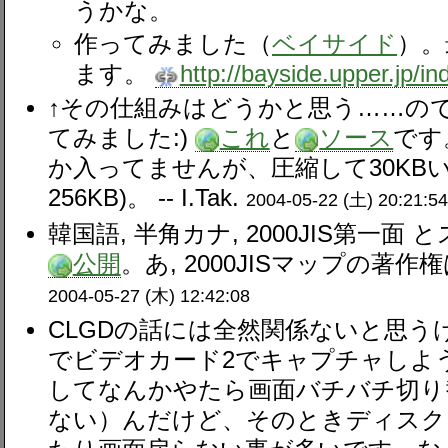
うかな。
作ってみました（
ベイサイド
）。
ます。
http://bayside.upper.jp/i
↑その仕組みはどうかと思う……の
てみました:)
これ
と
ソース
です
か入ってませんが、圧縮して30KB
256KB)。 --
I.Tak.
2004-05-22 (土) 20:21:54
韓国語, 半角カナ, 2000JIS第一
公開
。あ, 2000JISマップの著作
2004-05-27 (木) 12:42:08
CLGDの話には全然関係ないと思うけ
でビデオカード2でキャプチャしよ
してなんかやたら画面バチバチ切り
ない）んだけど、そのときディスク