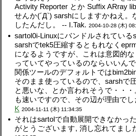
Activity Reporter とか Suffix AR
せんか(´Д`) sarshにしますかねえ。なぜ
したんだし。 --
I.Tak.
2004-10-28 (木) 08
sartol0i-Linuxにバンドルされて
sarshでtek5圧縮するともれなくepr
になるようですが、これは意図的な
っていてやっているのならいいんです
関係ツールのデフォルトではbim2b
そのまま使っているので、sarsh
と悪いな、とか言われそうで・・・
も速いですので、その辺が理由でした
K
2004-11-11 (木) 11:34:35
それはsartolで自動展開できなか
がとうございます, 消し忘れてました(^