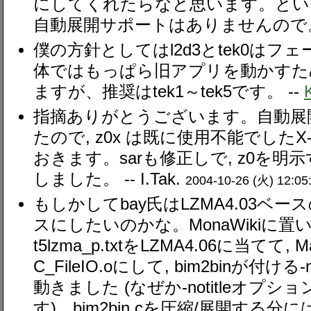
にしてくれたらなと思います。というのは
自動展開サポートはありませんので。
僕の方針としてはl2d3とtek0はフ
体ではもっぱら旧アプリを動かすた
ますが、推奨はtek1～tek5です。 --
指摘ありがとうございます。自動展
たので, z0x は既に使用不能でしたX-
おきます。sarも修正しで, z0を
しました。 --
I.Tak.
2004-10-26 (火) 12:05
もしかしてbay氏はLZMA4.03ベースのt
スにしたいのかな。MonaWikiに置いてある
t5lzma_p.txtをLZMA4.06に当てて, Mak
C_FileIO.oにして, bim2binが付け
動きました (なぜか-notitleオプ
す)。bim2bin.cを圧縮/展開す