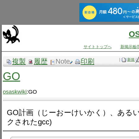
O
サイトトップへ
新掲示板(
複製
履歴
Note
印刷
|
新規
GO
osaskwiki
:GO
GO計画（じーおーけいかく）、あるいは
クされたgcc)