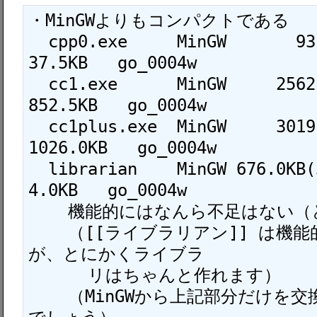
・MinGWよりもコンパクトである

  cpp0.exe     MinGW       93.0KB     --     
37.5KB   go_0004w

  cc1.exe      MinGW     2562.0KB     --    
852.5KB   go_0004w

  cc1plus.exe  MinGW     3019.5KB     --   
1026.0KB   go_0004w

  librarian    MinGW 676.0KB(338+338) --      
4.0KB   go_0004w

    機能的にはなんら不足はない（と思う）

    （[[ライブラリアン]] は機能的に不足しています
が、とにかくライブラ

      リはちゃんと作れます）

    （MinGWから上記部分だけを交換しても問題なく動く