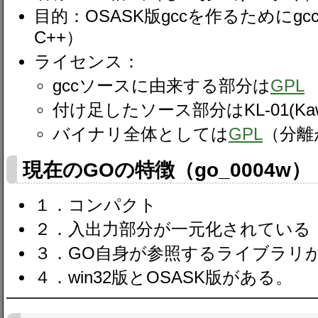
目的：OSASK版gccを作るためにg
C++）
ライセンス：
gccソースに由来する部分は
GPL
付け足したソース部分はKL-01(Kawaid
バイナリ全体としては
GPL
（分離
現在のGOの特徴（go_0004w）
１．コンパクト
２．入出力部分が一元化されている
３．GO自身が参照するライブラリ
４．win32版とOSASK版がある。