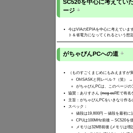
SC520を中心に考えてい
ージ
今はVIAのEPIAを中心に考えていま
ト＆省電力になってくれるという想
がちゃぴんPCへの道
（ものすごくまじめにもみえますが
Oh!SASKと同レベル？（笑） →
がちゃぴんPCは、このページの
協賛：ありすさん (
meg-os
REで有名
主旨：がちゃぴんPCをいきなり作
スペック：
値段は19,800円 -- 値段を
CPUは100MHz前後 -- S
メモリは32MB前後 (メモリは増