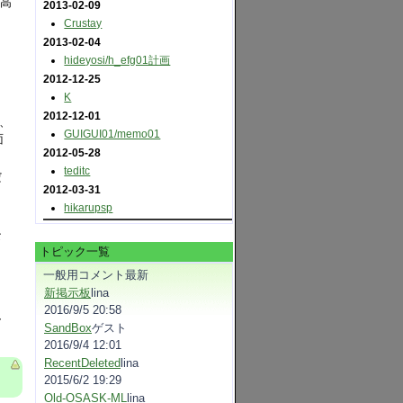
り高
2013-02-09
Crustay
2013-02-04
hideyosi​/h_efg01計画
2012-12-25
K
2012-12-01
、
GUIGUI01​/memo01
面
2012-05-28
teditc
だ
2012-03-31
hikarupsp
な
トピック一覧
一般用コメント最新
新掲示板
lina
2016/9/5 20:58
、
SandBox
ゲスト
2016/9/4 12:01
RecentDeleted
lina
2015/6/2 19:29
Old-OSASK-ML
lina