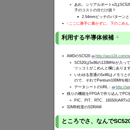
あれ、シリアルポートx2はSC
子のコストの分だけ損？
2.54mmピッチのパター
↑ここに勝手に書かずに、下のこめん
利用する半導体候補
AMDのSC520
http://ascii24.com/n
SC520は5x86の133MHzが
ツッコミがこめんと欄にありま
いわゆる普通の5x86はメモリとの
ので、それでPentium100
データシートのURL：
http://
残りの機能をFPGAで作り込んでPC
PIC、PIT、RTC、16550UA
32MB程度のSDRAM
ところでさ、なんでSC52