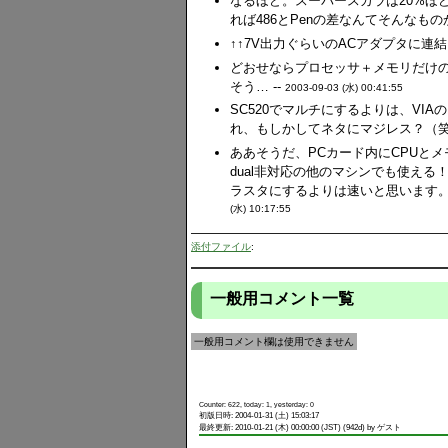
なるほど。スーパースカラは20%ほ
れば486とPenの差なんてそんなものか
↑↑7V出力ぐらいのACアダプタに連結
どおせならプロセッサ＋メモリだけ
そう… --
2003-09-03 (水) 00:41:55
SC520でマルチにするよりは、VI
れ、もしかしてネタにマジレス？（笑）
ああそうだ、PCカード内にCPUとメ
dual非対応の他のマシンでも使える
ラスタにするよりは速いと思います。こ
(水) 10:17:55
添付ファイル
:
一般用コメント一覧
一般用コメント欄は使用できません
Counter: 622, today: 1, yesterday: 0
初版日時: 2004-01-31 (土) 15:03:17
最終更新: 2010-01-21 (木) 00:00:00 (JST) (942d) by ゲスト