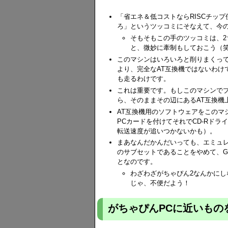
「省エネ＆低コストならRISCチップ使
ろ」というツッコミにそなえて、今
そもそもこの手のツッコミは、
と、微妙に牽制もしておこう（
このマシンはいろいろと削りまくって
より、完全なAT互換機ではないわけ
も走るわけです。
これは重要です。もしこのマシンでプ
ら、そのままその辺にあるAT互換機
AT互換機用のソフトウェアをこのマシ
PCカードを付けてそれでCD-Rドラ
転送速度が追いつかないかも）。
まあなんだかんだいっても、エミュレ
のサブセットであることをやめて、Ga
となのです。
わざわざがちゃぴん2なんかにしな
じゃ、不便だよう！
がちゃぴんPCに近いもの