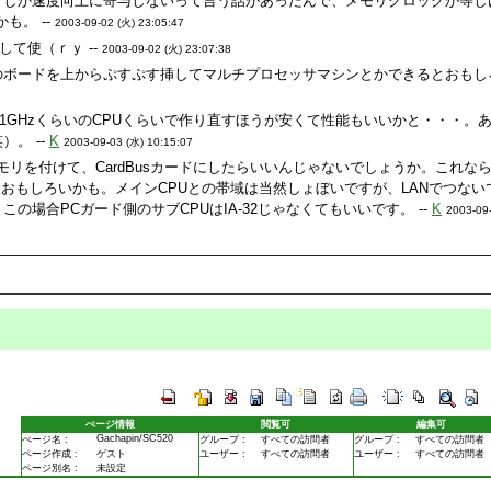
どしか速度向上に寄与しないって言う話があったんで、メモリクロックが等し
も。 --
2003-09-02 (火) 23:05:47
して使（ｒｙ --
2003-09-02 (火) 23:07:38
のボードを上からぷすぷす挿してマルチプロセッサマシンとかできるとおもし
Aの1GHzくらいのCPUくらいで作り直すほうが安くて性能もいいかと・・・。
。 --
K
2003-09-03 (水) 10:15:07
モリを付けて、CardBusカードにしたらいいんじゃないでしょうか。これな
！おもしろいかも。メインCPUとの帯域は当然しょぼいですが、LANでつない
の場合PCガード側のサブCPUはIA-32じゃなくてもいいです。 --
K
2003-09
ぺージ情報
閲覧可
編集可
Gachapin/SC520
ぺージ名 :
グループ :
すべての訪問者
グループ :
すべての訪問者
ページ作成 :
ゲスト
ユーザー :
すべての訪問者
ユーザー :
すべての訪問者
ページ別名 :
未設定