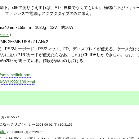
は却下。x86でありさえすれば、AT互換機でなくてもいい。極端に小さいキュ
も、ファンレスで電源はアダプタタイプのみに限定。
40mmx155mm、1020g、12V、約30W
レット
）
B-256MB USBx2 LANx2
、PS/2キーボード、PS/2マウス、FD、ディスプレイが使える。ケースだけ
んに近い？PCカードが使えたらなあ。これはCF-IDEしかできない。なお、
8、Win2000が走っている。値段が高いのも泣ける。
/smallpc/link.html
/EASY/19991109.html
 (月) 18:55:24
当になったんだろう --
2003-09-01 (月) 19:31:57
Tak.
2003-09-01 (月) 22:20:55