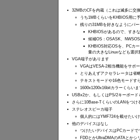
32MBのCFを内蔵（これは滅多に交
うち1MBくらいをKHBIOS用に
残りの31MBを好きなようにパ
KHBIOSがあるので、すき
候補OS：OSASK、NWSOS
KHBIOS対応OSを、P
量の大きなLinuxなども選
VGA端子があります
VGAはVESA-2相当機能をサ
とりあえずアクセラレータは省
テキストモードや16色モードす
1600x1200x16bitカラーく
USBx2か、もしくはPS/2キーボ
さらに10Base-TくらいのLAN
ステレオスピーカ端子
個人的にはYMF724を載せた
他のデバイスはなし
つけたいデバイスはPCカードで
FDDとかUltraDMAのATA