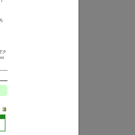
け
ろ
あ
ら
でク
-03