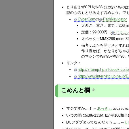
とりあえずCPUがx86ではないもの
型のものもとりあえず含めよう。で
CyberCom
の
PathNavigator
大きさ、重さ、電力：208mmx
定価：99,000円（
アミュ
スペック：MMX266 mem:32M
備考：ふたを開けさえすれば
作り直せば、かなりがちゃぴ
のマシンでWin95やWin9
リンク：
http://z-temp.hp.infoseek.co.jp
http://www.internetclub.ne.jp
こめんと欄
マジですか…！ --
あっきぃ
2003-09-01
いつの間に5x86-133MHzがP100相
DCアダプタってなんだろう…… --
I.