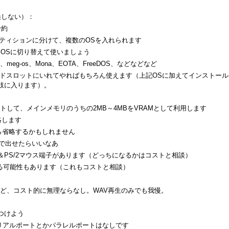
換しない）：
予約
ーティションに分けて、複数のOSを入れられます
なOSに切り替えて使いましょう
、meg-os、Mona、EOTA、FreeDOS、などなどなど
Cカードスロットにいれてやればもちろん使えます（上記OSに加えてインストール
択肢に入ります）。
ポートして、メインメモリのうちの2MB～4MBをVRAMとして利用します
略します
ら省略するかもしれません
らいまで出せたらいいなあ
ード＆PS/2マウス端子があります（どっちになるかはコストと相談）
をつける可能性もあります（これもコストと相談）
いけど、コスト的に無理ならなし。WAV再生のみでも我慢。
つけよう
とかシリアルポートとかパラレルポートはなしです