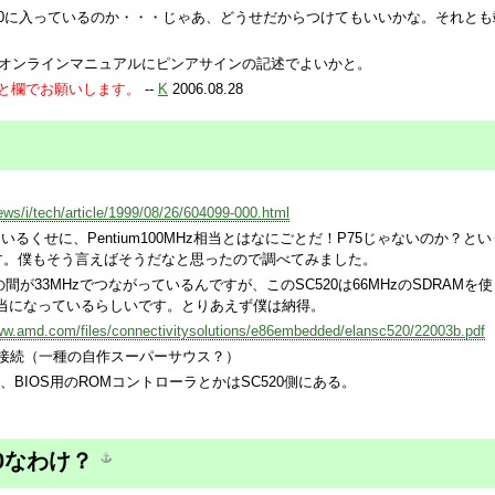
520に入っているのか・・・じゃあ、どうせだからつけてもいいかな。それとも
ンとオンラインマニュアルにピンアサインの記述でよいかと。
と欄でお願いします。
--
K
2006.08.28
ews/i/tech/article/1999/08/26/604099-000.html
入っているくせに、Pentium100MHz相当とはなにごとだ！P75じゃないのか？とい
す。僕もそう言えばそうだなと思ったので調べてみました。
間が33MHzでつながっているんですが、このSC520は66MHzのSDRAMを使
MHz相当になっているらしいです。とりあえず僕は納得。
www.amd.com/files/connectivitysolutions/e86embedded/elansc520/22003b.pdf
I接続（一種の自作スーパーサウス？）
RTx2、BIOS用のROMコントローラとかはSC520側にある。
0なわけ？