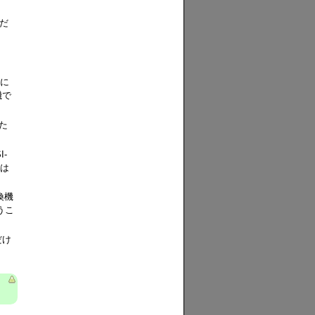
んだ
。
どに
機で
た
-
Dは
換機
うこ
だけ