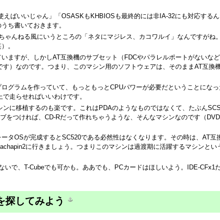
えばいいじゃん」「OSASKもKHBIOSも最終的には非IA-32にも対応する
のうち書いておきます。
2ちゃんねる風にいうところの「ネタにマジレス、カコワルイ」なんですがね
笑）。
いますが、しかしAT互換機のサブセット（FDCやパラレルポートがないな
です）なのです。つまり、このマシン用のソフトウェアは、そのままAT互換
ログラムを作っていて、もっともっとCPUパワーが必要だということになっ
上で走らせればいいわけです。
ンに移植するのも楽です。これはPDAのようなものではなくて、たぶんSCSI
イブをつければ、CD-Rだって作れちゃうような、そんなマシンなのです（DV
ータOSが完成するとSC520である必然性はなくなります。その時は、AT互
chapin2に行きましょう。つまりこのマシンは過渡期に活躍するマシンとい
いで、T-Cubeでも可かも。ああでも、PCカードはほしいよう。IDE-CFx1
を探してみよう