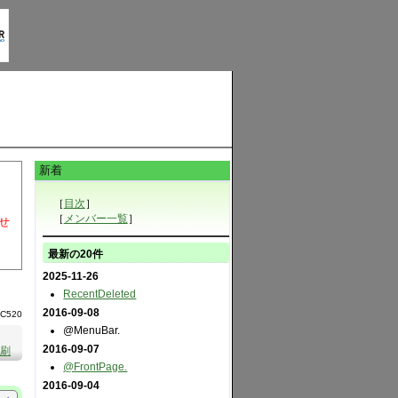
新着
［
目次
］
［
メンバー一覧
］
せ
最新の20件
2025-11-26
RecentDeleted
2016-09-08
SC520
@MenuBar.
2016-09-07
刷
@FrontPage.
2016-09-04