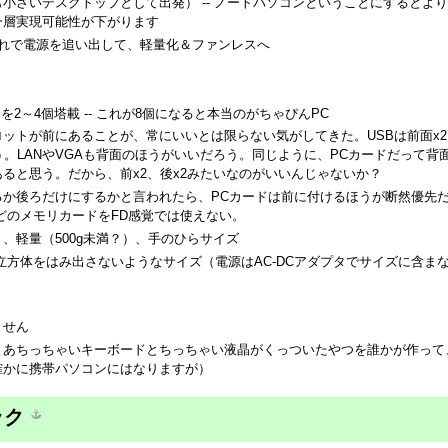
小さいデスクトップとして出発） -- ノートパソコンということにするとよ
一層実現可能性が下がります
- これで電源を追い出して、軽量化＆ファンレスへ
ットを2～4個塔載 -- これが8個になると本当のがちゃぴんPC
ットが前にあることが、常にいいとは限らない気がしてきた。USBは前面x2
う。LANやVGAも背面のほうがいいだろう。同じように、PCカードだって背
ると思う。だから、前x2、後x2みたいなのがいいんじゃないか？
るか後ろだけにするかと言われたら、PCカードは前に付けるほうが断然優先
どのメモリカードをFD感覚では使えない。
、軽量（500g未満？）、手のひらサイズ
の立方体をはみ出さないようなサイズ（電源はAC-DCアダプタでサイズに含ま
ません
まあちっちゃいキーボードとちっちゃい液晶がくっついたやつを誰かが作って
確かに携帯パソコンにはなりますが）
ック