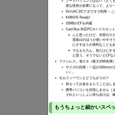
ノートパソコンではない（とても
度な技術が必要になって、より
5VのAC-DCアダプタで利用 -
KHBIOS Ready!
32MBのCFを内蔵
Card Bus 対応PCカードスロ
ふと思ったけど、全部のスロ
背面x2のほうが使いやすそ
にさすほうが便利なこともあ
でももちろん、前だけにす
と思う。そうでないとCFな
ファンレス、省エネ（最大10W未満）
サイズの目標：一辺が100mm
い）。
モルフィーワンとどうちがうの？
前もってお金をもらうことはし
携帯パソコンを目指しません（
それといっしょに持ち歩けば、
もうちょっと細かいスペ