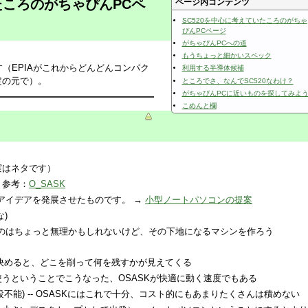
たころのがちゃぴんPCペ
ページ内コンテンツ
SC520を中心に考えていたころのがちゃ
ぴんPCページ
がちゃぴんPCへの道
もうちょっと細かいスペック
す（EPIAがこれからどんどんコンパク
利用する半導体候補
定の元で）。
ところでさ、なんでSC520なわけ？
がちゃぴんPCに近いものを探してみよ
こめんと欄
実はネタです）
 参考：
O_SASK
アイデアを発展させたものです。 →
小型ノートパソコンの提案
な)
るのはちょっと無理かもしれないけど、その下地になるマシンを作ろう
最初に決めると、どこを削って何を残すかが見えてくる
C520を使うということでこうなった、OSASKが快適に動く速度でもある
設不能) -- OSASKにはこれで十分、コスト的にもあまりたくさんは積めない