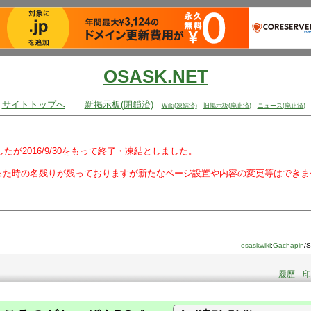
OSASK.NET
サイトトップへ
新掲示板(閉鎖済)
Wiki(凍結済)
旧掲示板(廃止済)
ニュース(廃止済)
でしたが2016/9/30をもって終了・凍結としました。
った時の名残りが残っておりますが新たなページ設置や内容の変更等はできま
osaskwiki
:
Gachapin
/
履歴
印